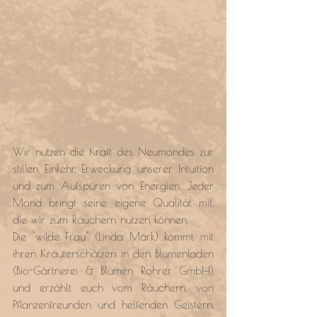
Wir nutzen die Kraft des Neumondes zur 
stillen Einkehr, Erweckung unserer Intuition 
und zum Aufspüren von Energien. Jeder 
Mond bringt seine eigene Qualität mit, 
die wir zum Räuchern nutzen können.
Die "wilde Frau" (Linda Märk) kommt mit 
ihren Kräuterschätzen in den Blumenladen 
(Bio-Gärtnerei & Blumen Rohrer GmbH) 
und erzählt euch vom Räuchern, von 
Pflanzenfreunden und helfenden Geistern. 