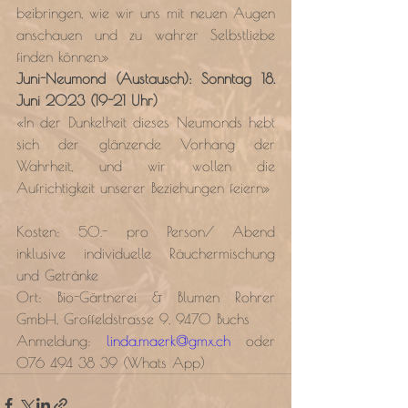
beibringen, wie wir uns mit neuen Augen 
anschauen und zu wahrer Selbstliebe 
finden können.»
Juni-Neumond (Austausch): Sonntag 18. 
Juni 2023 (19-21 Uhr)
«In der Dunkelheit dieses Neumonds hebt 
sich der glänzende Vorhang der 
Wahrheit, und wir wollen die 
Aufrichtigkeit unserer Beziehungen feiern»
Kosten: 50.- pro Person/ Abend 
inklusive individuelle Räuchermischung 
und Getränke
Ort: Bio-Gärtnerei & Blumen Rohrer 
GmbH, Groffeldstrasse 9, 9470 Buchs
Anmeldung: 
linda.maerk@gmx.ch
 oder 
076 494 38 39 (Whats App)