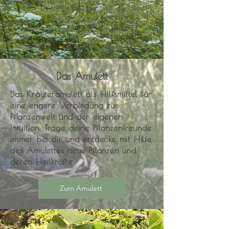
Das Amulett
Das Kräuteramulett als Hilfsmittel für
eine engere Verbindung zur
Pflanzenwelt und der eigenen
Intuition. Trage deine Pflanzenfreunde
immer bei dir und entdecke mit Hilfe
des Amulettes neue Pflanzen und
deren Heilkräfte.
Zum Amulett