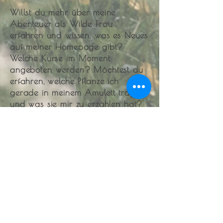
Willst du mehr über meine
Abenteuer als Wilde Frau
erfahren und wissen, was es Neues
auf meiner Homepage gibt?
Welche Kurse im Moment
angeboten
werden? Möchtest du
erfahren, welche Pflanze ich
gerade in meinem Amulett trage
und was sie mir zu erzählen hat?
Dann schaue rein in meinen Blog.
Aktuelles