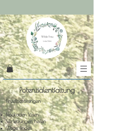
Potenzialentfaltung
Einzelberatungen
Blockaden lösen
Verletzungen heilen
Wege finden