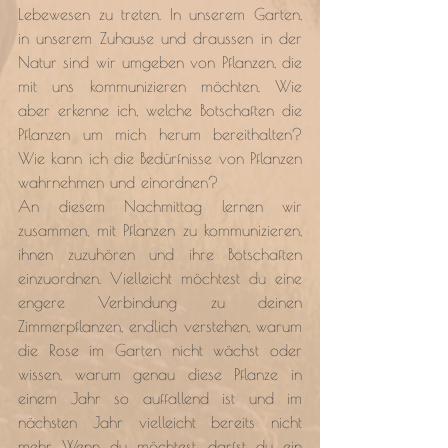
Lebewesen zu treten. In unserem Garten, 
in unserem Zuhause und draussen in der 
Natur sind wir umgeben von Pflanzen, die 
mit uns kommunizieren möchten. Wie 
aber erkenne ich, welche Botschaften die 
Pflanzen um mich herum bereithalten? 
Wie kann ich die Bedürfnisse von Pflanzen 
wahrnehmen und einordnen?
An diesem Nachmittag lernen wir 
zusammen, mit Pflanzen zu kommunizieren, 
ihnen zuzuhören und ihre Botschaften 
einzuordnen. Vielleicht möchtest du eine 
engere Verbindung zu deinen 
Zimmerpflanzen, endlich verstehen, warum 
die Rose im Garten nicht wächst oder 
wissen, warum genau diese Pflanze in 
einem Jahr so auffallend ist und im 
nächsten Jahr vielleicht bereits nicht 
mehr. Wenn du möchtest, darfst du ein 