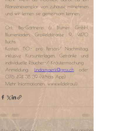
Pflanzenexemplar von zuhause mitnehmen 
und wir lernen sie gemeinsam kennen.
Ort: Bio-Gärtnerei & Blumen GmbH, 
Blumenladen, Groffeldstrasse 9, 9470 
Buchs
Kosten: 50.- pro Person/ Nachmittag, 
inklusive Kursunterlagen, Getränke und 
individuelle Räucher-/ Kräutermischung
Anmeldung: 
linda.maerk@gmx.ch
 oder 
076 494 38 39 (Whats App)
Mehr Informationen: 
www.wildefrau.li
Alle ansehen