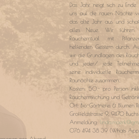
Das Jahr neigt sich zu Ende 
uns auf die rauen Nächte vo
das alte Jahr aus und schaf
alles Neue. Wir führen 
Räucherritual mit Pflanz
helfenden Geistern durch. A
wir die Grundlagen des Räuch
und jeder/ jede Teilnehmer/
seine individuelle Räucherm
Raunächte zusammen..
Kosten: 50.- pro Person inklus
Räuchermischung und Geträn
Ort: 
Bio-Gärtnerei & Blumen 
Groffeldstrasse 9, 9470 Buchs
Anmeldung: 
linda.maerk@gm
076 494 38 39 (Whats App
 Personen pro Abend