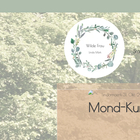
Sta
lindamaerk
31. Okt.
Mond-Kur