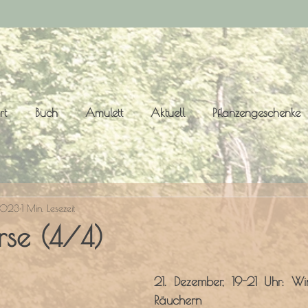
rt
Buch
Amulett
Aktuell
Pflanzengeschenke
 2023
1 Min. Lesezeit
se (4/4)
21. Dezember, 19-21 Uhr: Wi
Räuchern