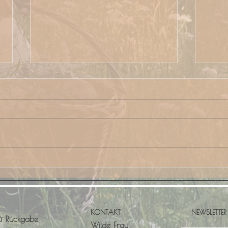
Kurs: Energetisches Räuchern
Kurs:
Wied
KONTAKT
NEWSLETTER
& Rückgabe
Wilde Frau