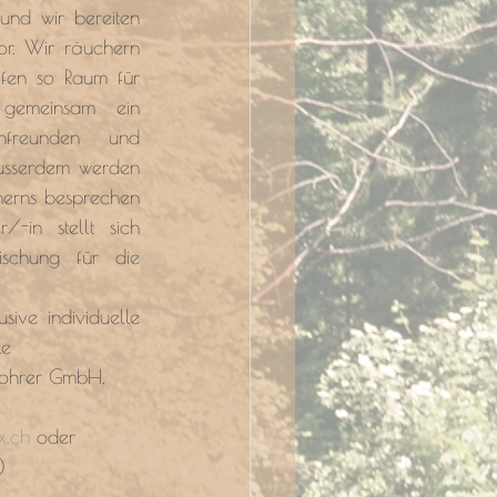
und wir bereiten 
r. Wir räuchern 
fen so Raum für 
gemeinsam ein 
enfreunden und 
usserdem werden 
erns besprechen 
-in stellt sich 
ischung für die 
ive individuelle 
ke
Rohrer GmbH, 
x.ch
 oder 
)