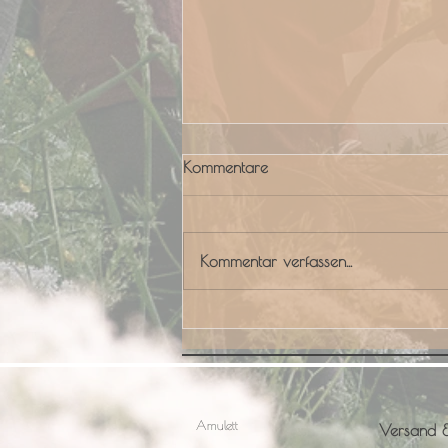
Kommentare
Kommentar verfassen...
Retreat "Finde deine wilde Seele"
Amulett
Versand 